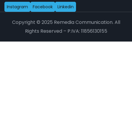
I
n
s
t
a
g
r
a
m
F
a
c
e
b
o
o
k
L
i
n
k
e
d
i
n
Copyright © 2025 Remedia Communication. All
Rights Reserved – P.IVA: 11856130155