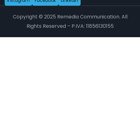
I
n
s
t
a
g
r
a
m
F
a
c
e
b
o
o
k
L
i
n
k
e
d
i
n
Copyright © 2025 Remedia Communication. All
Rights Reserved – P.IVA: 11856130155