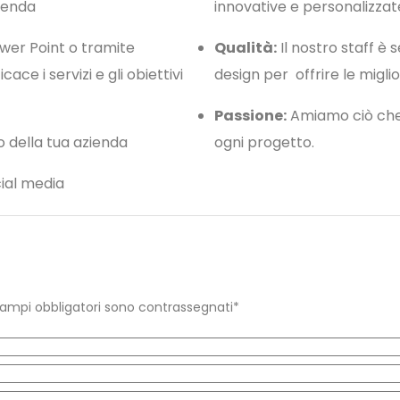
zienda
innovative e personalizzat
ower Point o tramite
Qualità:
Il nostro staff è s
ce i servizi e gli obiettivi
design per offrire le miglio
Passione:
Amiamo ciò che 
o della tua azienda
ogni progetto.
cial media
I campi obbligatori sono contrassegnati*