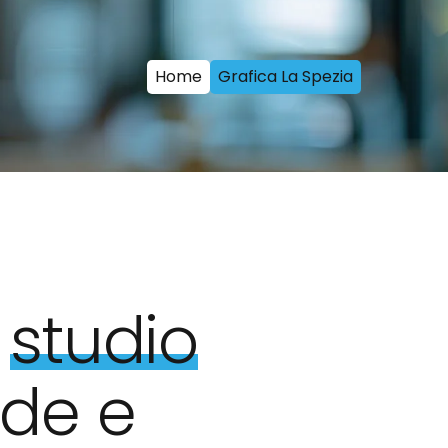
Home
Grafica La Spezia
:
studio
nde e