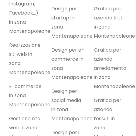
Instagram,
Design per
Grafica per
Facebook…)
startup in
azienda filati
in zona
zona
in zona
Montenapoleone
Montenapoleone
Montenapoleone
Realizzazione
Design per e-
Grafica per
siti web in
commerce in
azienda
zona
zona
arredamento
Montenapoleone
Montenapoleone
in zona
E-commerce
Montenapoleone
Design per
in zona
social media
Grafica per
Montenapoleone
in zona
azienda
Gestione sito
Montenapoleone
tessuti in
web in zona
zona
Design per il