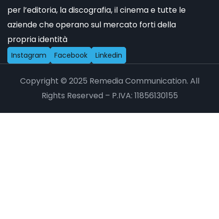
per l’editoria, la discografia, il cinema e tutte le
aziende che operano sul mercato forti della
propria identità
I
n
s
t
a
g
r
a
m
F
a
c
e
b
o
o
k
L
i
n
k
e
d
i
n
Copyright © 2025 Remedia Communication. All
Rights Reserved – P.IVA: 11856130155