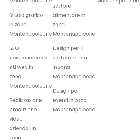
Montenapoleone
Montenapoleone
settore
Studio grafico
alimentare in
in zona
zona
Montenapoleone
Montenapoleone
SEO
Design per il
posizionamento
settore moda
siti web in
in zona
zona
Montenapoleone
Montenapoleone
Design per
Realizzazione
eventi in zona
produzione
Montenapoleone
video
aziendali in
zona