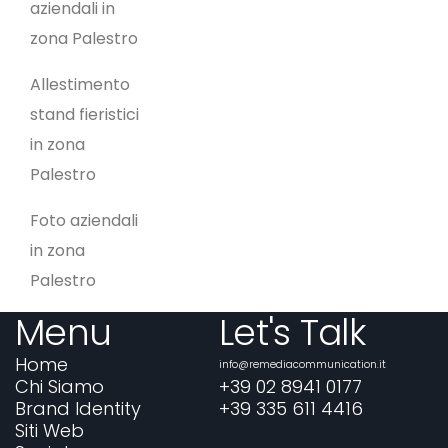
aziendali in
zona Palestro
Allestimento
stand fieristici
in zona
Palestro
Foto aziendali
in zona
Palestro
Menu
Let's Talk
Home
info@remediacommunication.it
Chi Siamo
+39 02 8941 0177
Brand Identity
+39 335 611 4416
Siti Web