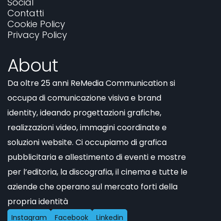
Social
Contatti
Cookie Policy
Privacy Policy
About
Da oltre 25 anni ReMedia Communication si
occupa di comunicazione visiva e brand
identity, ideando progettazioni grafiche,
realizzazioni video, immagini coordinate e
soluzioni website. Ci occupiamo di grafica
pubblicitaria e allestimento di eventi e mostre
per l’editoria, la discografia, il cinema e tutte le
aziende che operano sul mercato forti della
propria identità
I
n
s
t
a
g
r
a
m
F
a
c
e
b
o
o
k
L
i
n
k
e
d
i
n