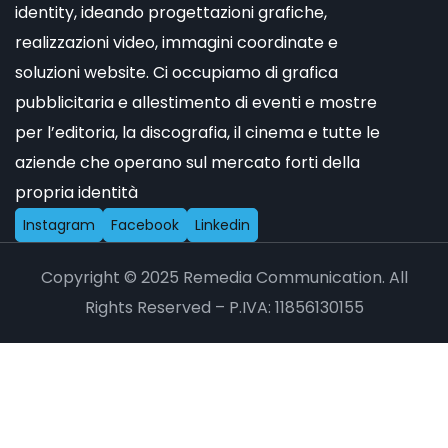
identity, ideando progettazioni grafiche,
realizzazioni video, immagini coordinate e
soluzioni website. Ci occupiamo di grafica
pubblicitaria e allestimento di eventi e mostre
per l’editoria, la discografia, il cinema e tutte le
aziende che operano sul mercato forti della
propria identità
I
n
s
t
a
g
r
a
m
F
a
c
e
b
o
o
k
L
i
n
k
e
d
i
n
Copyright © 2025 Remedia Communication. All
Rights Reserved – P.IVA: 11856130155