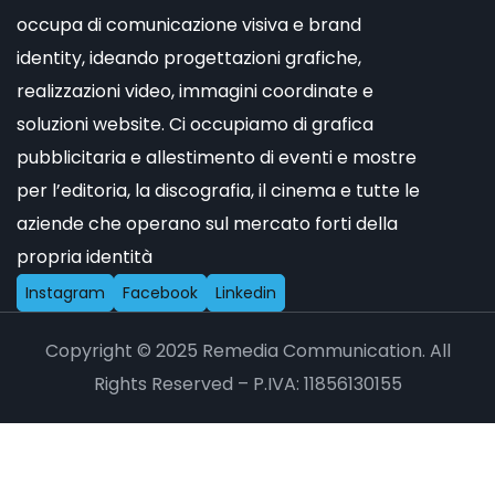
occupa di comunicazione visiva e brand
identity, ideando progettazioni grafiche,
realizzazioni video, immagini coordinate e
soluzioni website. Ci occupiamo di grafica
pubblicitaria e allestimento di eventi e mostre
per l’editoria, la discografia, il cinema e tutte le
aziende che operano sul mercato forti della
propria identità
I
n
s
t
a
g
r
a
m
F
a
c
e
b
o
o
k
L
i
n
k
e
d
i
n
Copyright © 2025 Remedia Communication. All
Rights Reserved – P.IVA: 11856130155