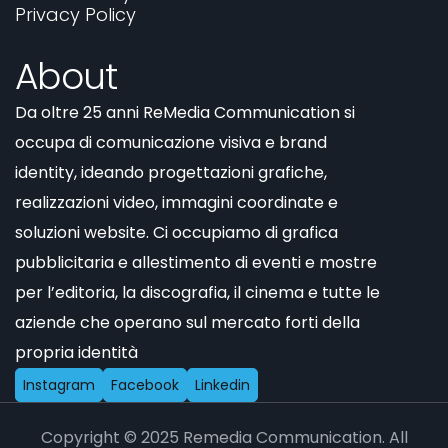
Privacy Policy
About
Da oltre 25 anni ReMedia Communication si
occupa di comunicazione visiva e brand
identity, ideando progettazioni grafiche,
realizzazioni video, immagini coordinate e
soluzioni website. Ci occupiamo di grafica
pubblicitaria e allestimento di eventi e mostre
per l’editoria, la discografia, il cinema e tutte le
aziende che operano sul mercato forti della
propria identità
I
n
s
t
a
g
r
a
m
F
a
c
e
b
o
o
k
L
i
n
k
e
d
i
n
Copyright © 2025 Remedia Communication. All